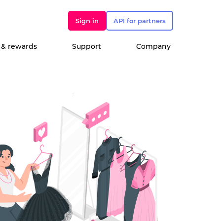
Sign in
API for partners
 & rewards
Support
Company