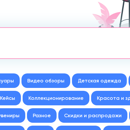
суары
Видео обзоры
Детская одежда
Кейсы
Коллекционирование
Красота и з
увениры
Разное
Скидки и распродажи