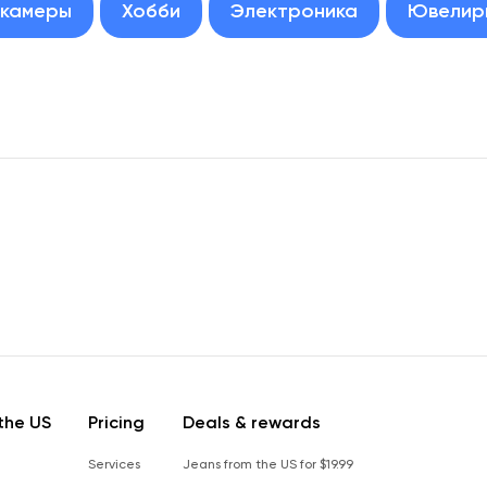
окамеры
Хобби
Электроника
Ювелир
the US
Pricing
Deals & rewards
Services
Jeans from the US for $19.99