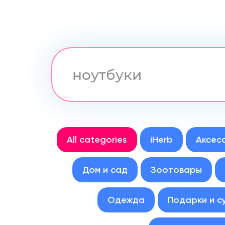
All categories
iHerb
Аксес
Дом и сад
Зоотовары
Одежда
Подарки и с