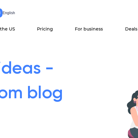
N
English
 the US
Pricing
For business
Deals
ideas -
com blog