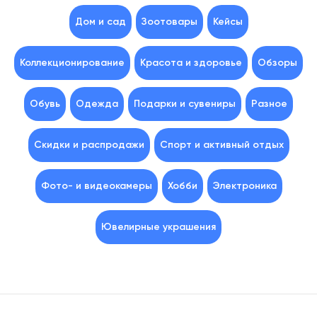
Дом и сад
Зоотовары
Кейсы
Коллекционирование
Красота и здоровье
Обзоры
Обувь
Одежда
Подарки и сувениры
Разное
Скидки и распродажи
Спорт и активный отдых
Фото- и видеокамеры
Хобби
Электроника
Ювелирные украшения