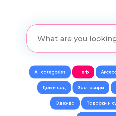
All categories
iHerb
Аксес
Дом и сад
Зоотовары
Одежда
Подарки и с