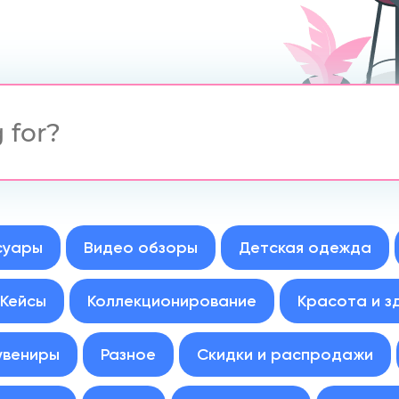
суары
Видео обзоры
Детская одежда
Кейсы
Коллекционирование
Красота и з
увениры
Разное
Скидки и распродажи