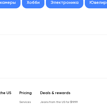
окамеры
Хобби
Электроника
Ювелир
the US
Pricing
Deals & rewards
Services
Jeans from the US for $19.99