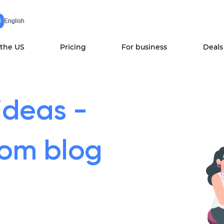
N
English
 the US
Pricing
For business
Deals
ideas -
com blog