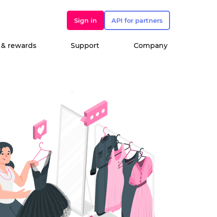
Sign in
API for partners
 & rewards
Support
Company