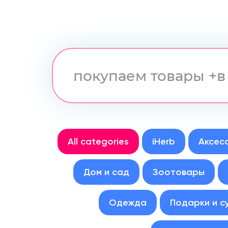
All categories
iHerb
Аксес
Дом и сад
Зоотовары
Одежда
Подарки и с