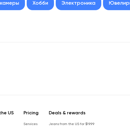
окамеры
Хобби
Электроника
Ювелир
the US
Pricing
Deals & rewards
Services
Jeans from the US for $19.99