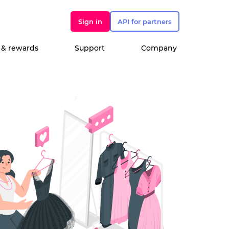
Sign in
API for partners
 & rewards
Support
Company