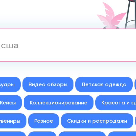
суары
Видео обзоры
Детская одежда
Кейсы
Коллекционирование
Красота и з
увениры
Разное
Скидки и распродажи