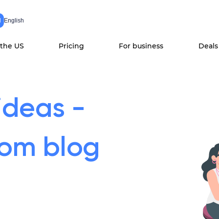
N
English
 the US
Pricing
For business
Deals
ideas -
com blog