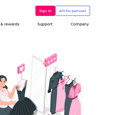
Sign in
API for partners
 & rewards
Support
Company