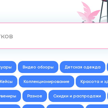
суары
Видео обзоры
Детская одежда
Кейсы
Коллекционирование
Красота и з
увениры
Разное
Скидки и распродажи