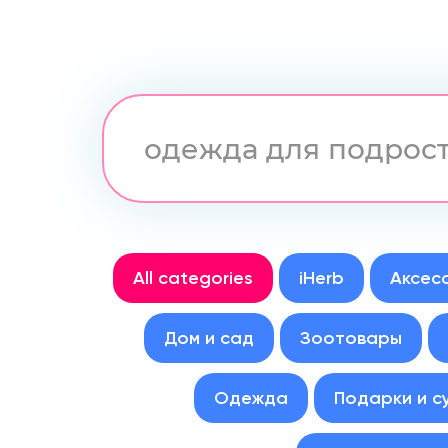
All categories
iHerb
Аксес
Дом и сад
Зоотовары
Одежда
Подарки и с