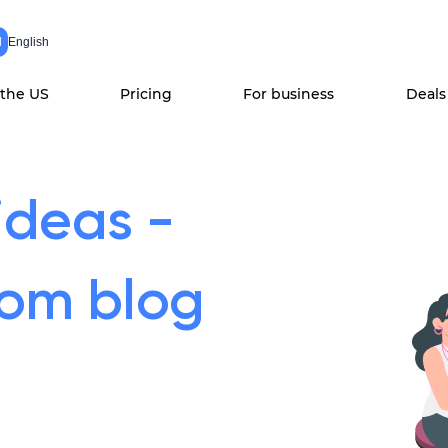
N
English
 the US
Pricing
For business
Deals
ideas -
com blog