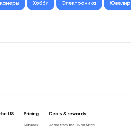
окамеры
Хобби
Электроника
Ювелир
the US
Pricing
Deals & rewards
Services
Jeans from the US for $19.99